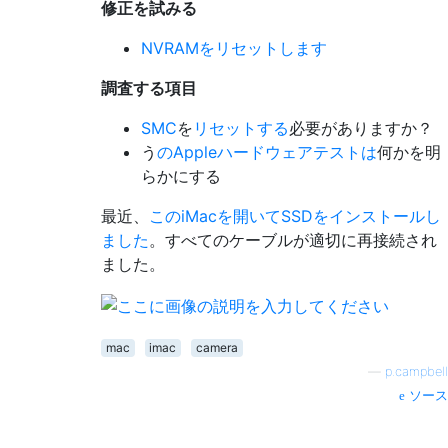
修正を試みる
NVRAMをリセットします
調査する項目
SMC
を
リセットする
必要がありますか？
う
のAppleハードウェアテストは
何かを明
らかにする
最近、
このiMacを開いてSSDをインストールし
ました
。すべてのケーブルが適切に再接続され
ました。
mac
imac
camera
—
p.campbell
ソース