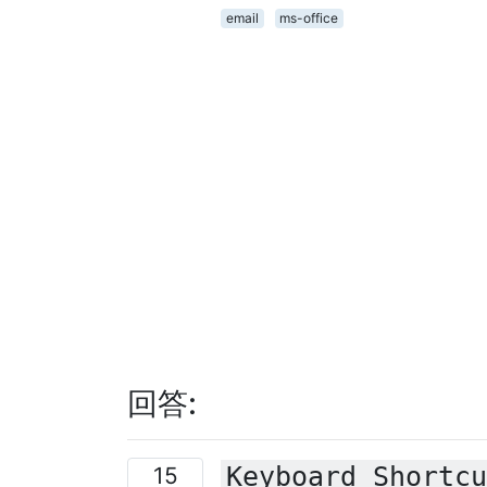
email
ms-office
回答:
Keyboard Shortcu
15