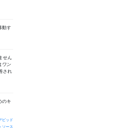
移動す
ません
は
ワン
善され
めのキ
デビッド
ソース