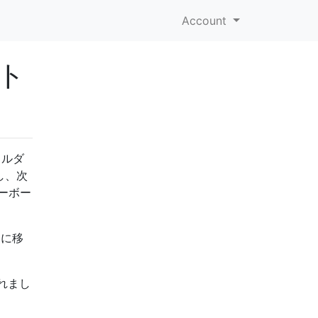
Account
ット
ォルダ
し、次
ーボー
ーに移
れまし