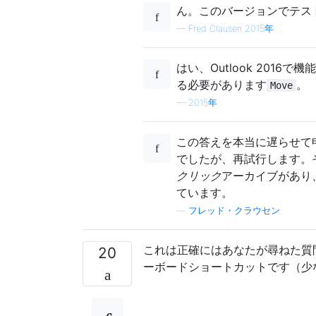
ん。このバージョンでテス
—
Fred Clausen 2015年
はい、Outlook 201
る必要があります
。
Move
—
2015年
この答えを本当に遅らせて
でしたが、再試行します。その
クリック
アーカイブがあり
ています。
—
フレッド・クラウセン
これは正確にはあなたが尋ねた質問
20
ーボードショートカットです（少なくとも