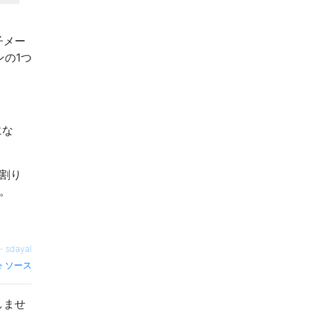
子メー
の1つ
にな
割り
。
—
sdayal
ソース
しませ