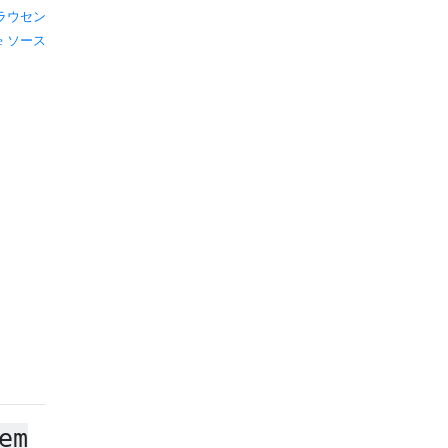
ラウセン
ソース
em