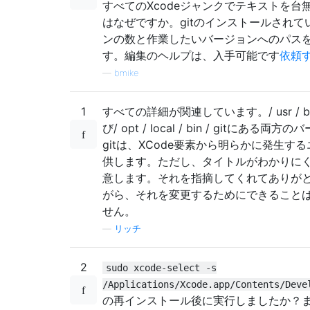
すべてのXcodeジャンクでテキストを台
はなぜですか。gitのインストールされて
ンの数と作業したいバージョンへのパス
す。編集のヘルプは、入手可能です
依頼
—
bmike
1
すべての詳細が関連しています。/ usr / bin
び/ opt / local / bin / gitにある両
gitは、XCode要素から明らかに発生す
供します。ただし、タイトルがわかりに
意します。それを指摘してくれてありが
がら、それを変更するためにできること
せん。
—
リッチ
2
sudo xcode-select -s
/Applications/Xcode.app/Contents/Deve
の再インストール後に実行しましたか？また