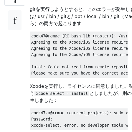
gitを実行しようとすると、このエラーが発生し
は/ usr / bin / gitと/ opt / local / bin / git（
ら）の両方で起こります：
cook47@rcmac (RC_bash_lib (master)): /usr/b
Agreeing to the Xcode/iOS license requires 
Agreeing to the Xcode/iOS license requires 
Agreeing to the Xcode/iOS license requires 
fatal: Could not read from remote repositor
Xcodeを実行し、ライセンスに同意しました。
う
としましたが、別の
xcode-select --install
生しました：
cook47-a@rcmac (current_projects): sudo xco
Password:
