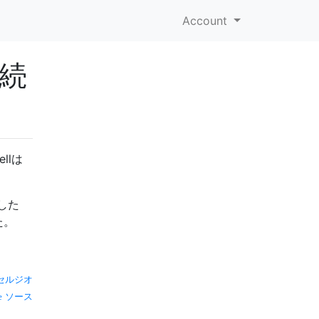
Account
接続
llは
した
た。
セルジオ
ソース