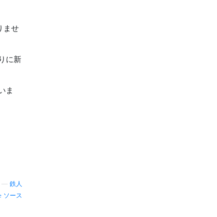
りませ
わりに新
ていま
—
鉄人
ソース