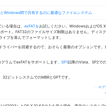
 XとWindows間で共有するのに最適なファイルシステム
している場合は、
exFATを
お試しください。WindowsおよびOS 
ポート。FAT32のファイルサイズ制限はありません。ディス
ライブを喜んでフォーマットします。
ドライバーを回避するので、おそらく最善のオプションです。
ログラムでexFATをサポートします
。SP1
以降のVista、SP2で
32ビットシステムでのMBRとGPTです。
—
ロブ
よび2003）とOS X 10.6.5のみを扱う場合、両方のシステムでe