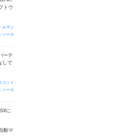
フトウ
。
・ルマン
ソース
パーテ
なしで
スコット
ソース
SXに
の自動マ