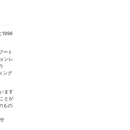
1996
ブート
ョンレ
の
ティング
ています
ることが
のもの
ませ