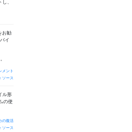
ートし、
とをお勧
ラバイ
す。
レメント
ソース
イル形
ムの使
カの復活
ソース