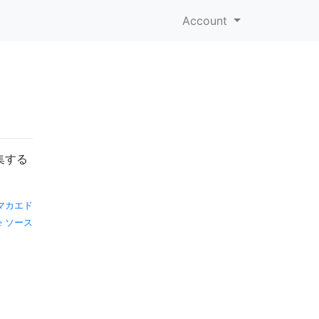
Account
ラ
集する
マカエド
ソース