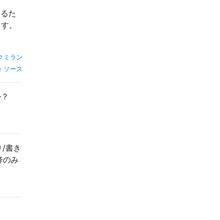
取るた
ます。
クミラン
ソース
か？
り/書き
降のみ