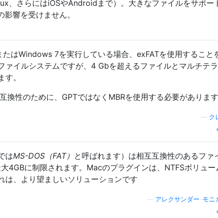
からLinux、さらにはiOSやAndroidまで）。大きなファイルをサポ
の影響を受けません。
aまたはWindows 7を実行している場合、exFATを使用するこ
ファイルシステムですが、4 Gbを超えるファイルとマルチテ
ます。
互換性のために、GPTではなくMBRを使用する必要がありま
—
ク
では
MS-DOS（FAT）
と呼ばれます）は相互互換性のあるファ
大4GBに制限されます。Macのプラグインは、NTFSボリュー
れは、より望ましいソリューションです
—
アレクサンダー-モニ