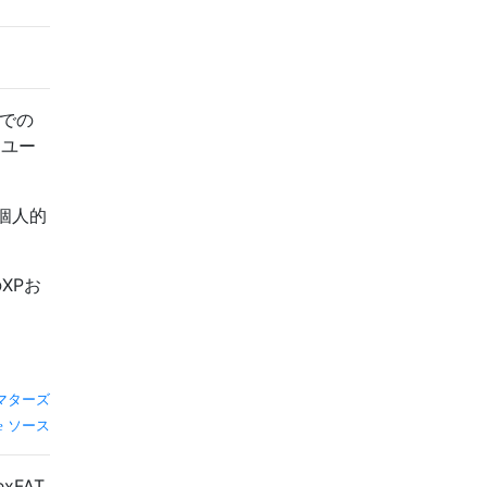
Xでの
クユー
個人的
のXPお
マターズ
ソース
xFAT