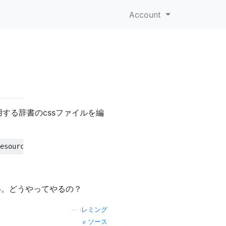
Account
ッ
する辞書のcssファイルを編
い。どうやってやるの？
—
iレミング
ソース