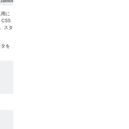
集用に
。CSS
。スタ
ータを