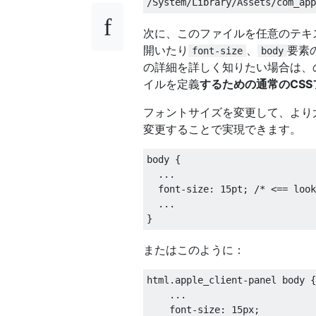
次に、このファイルを任意のテキ
開いたり
、
要素
font-size
body
の詳細を詳しく知りたい場合は、
イルを定義
するための通常のCS
フォントサイズを変更して、より
変更することで実現できます。
body {

  ...

  font-size: 15pt; /* <== look
  ...

またはこのように：
html.apple_client-panel body {

    ...

    font-size: 15px;
