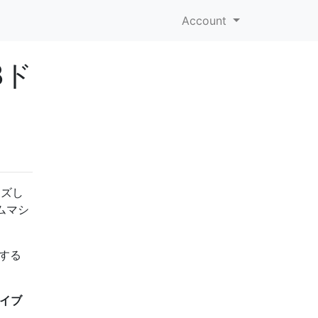
Account
Bド
ーズし
ムマシ
スする
ライブ