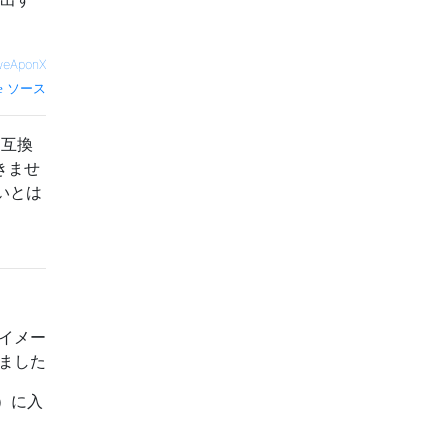
weAponX
ソース
と互換
できませ
いとは
Xイメー
ました
た）に入