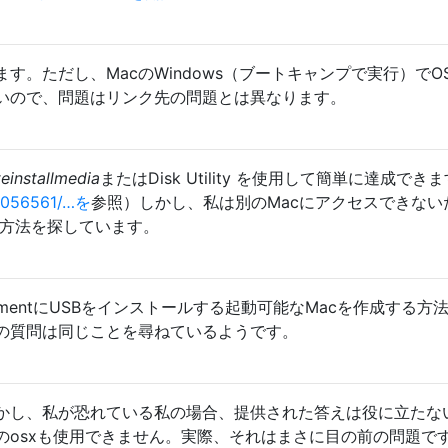
す。ただし、MacのWindows（ブートキャンプで実行）でOS
いので、問題はリンク先の問題とは異なります。
teinstallmedia
またはDisk Utility を使用して簡単に達成でき
/2056561/…を
参照）しかし、私は別のMacにアクセスできない
する方法を探しています。
ttermentにUSBをインストールする起動可能なMacを作成する方
の質問は同じことを尋ねているようです。
かし、私が恐れている私の場合、提供された答えは役に立たな
のosxも使用できません。実際、それはまさに目の前の問題で