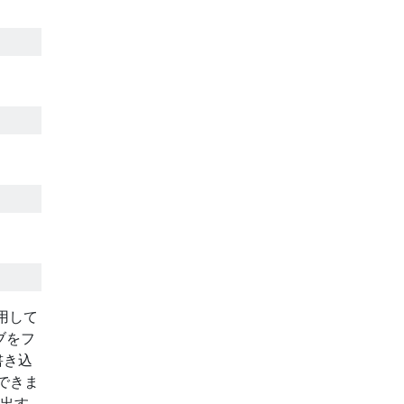
用して
ブをフ
書き込
できま
検出す