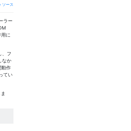
ソース
ーラー
DM
ジ用に
し、フ
しなか
間動作
ってい
しま