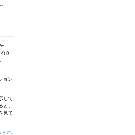
ん。
e-
それが
。
ション
示して
ると、
を見て
ライデン