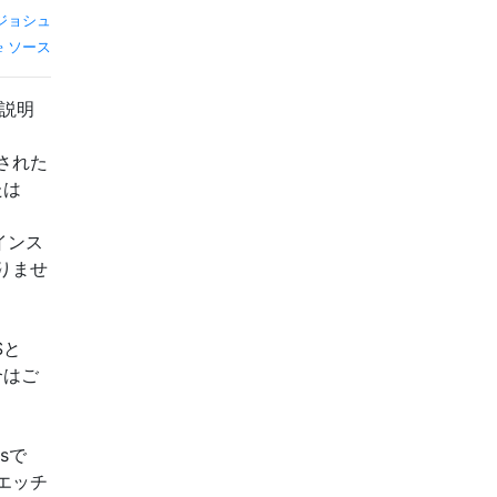
ジョシュ
ソース
を説明
された
たは
インス
りませ
Sと
合はご
sで
エッチ