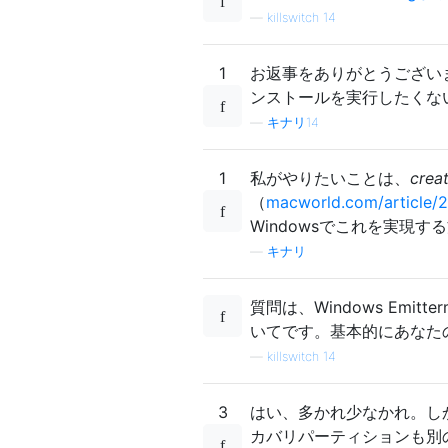
—
killswitch 14
1
お返事をありがとうございま
ンストールを実行したくな
—
キナリ14
1
私がやりたいことは、
crea
（
macworld.com/article
Windowsでこれを実現
—
キナリ
質問は、Windows Emi
いてです。基本的にあなた
—
killswitch 14
3
はい、多かれ少なかれ。し
カバリパーティションも別