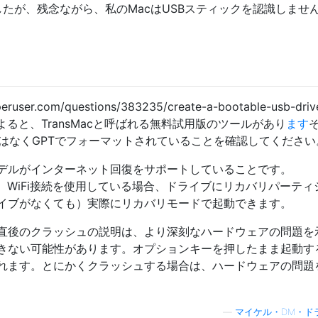
みましたが、残念ながら、私のMacはUSBスティックを認識しませ
eruser.com/questions/383235/create-a-bootable-usb-driv
ndowsによると、TransMacと呼ばれる無料試用版のツールがあり
ます
ではなくGPTでフォーマットされていることを確認してください
デルがインターネット回復をサポートしていることです。
し、WiFi接続を使用している場合、ドライブにリカバリパーティ
イブがなくても）実際にリカバリモードで起動できます。
直後のクラッシュの説明は、より深刻なハードウェアの問題を
きない可能性があります。オプションキーを押したまま起動す
れます。とにかくクラッシュする場合は、ハードウェアの問題
—
マイケル・DM・ド