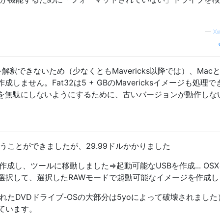
—
X
を解釈できないため（少なくともMavericks以降では）、Mac
しません。Fat32は5 + GBのMavericksイメージも処理
を無駄にしないようにするために、古いバージョンが動作しな
れを行うことができましたが、29.99ドルかかりました
作成し、ツールに移動しました=>起動可能なUSBを作成... OS
を選択して、選択したRAWモードで起動可能なイメージを作成し
破壊されたDVDドライブ-OSの大部分は5yoによって破壊されまし
ています。