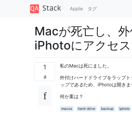
Apple
タグ
Macが死亡し、
iPhotoにアク
私のMacは死にました。
1
外付けハードドライブをラップトッ
ップである
ため、iPhotoは開き
何か案は？
macos
hard-drive
backup
iphoto