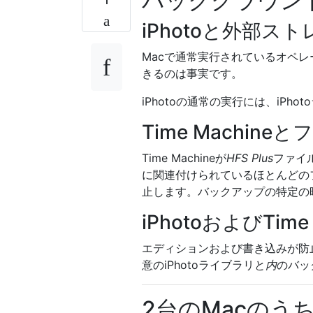
バックグラウン
iPhotoと外部ス
Macで通常実行されているオペレ
きるのは事実です。
iPhotoの通常の実行には、iP
Time Machin
Time Machineが
HFS Plus
ファイ
に関連付けられているほとんどの
止します。バックアップの特定の
iPhotoおよびTi
エディションおよび書き込みが防止
意のiPhotoライブラリと
内
のバッ
2台のMacのう