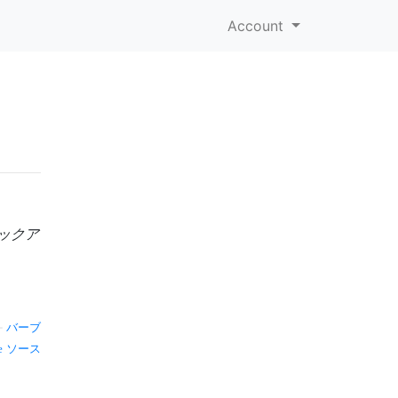
Account
ックア
—
バーブ
ソース