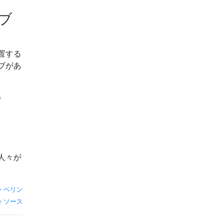
ブ
置する
ブがあ
）
人々が
・ペリン
ソース