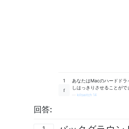
1
あなたはMacのハードド
しはっきりさせることがで
—
killswitch 14
回答:
1