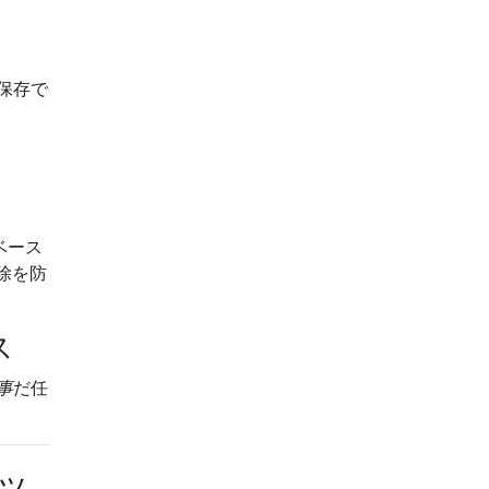
保存で
ベース
除を防
ス
事
だ任
ッ