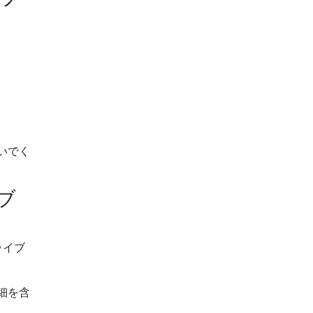
いでく
ブ
ライブ
細を含