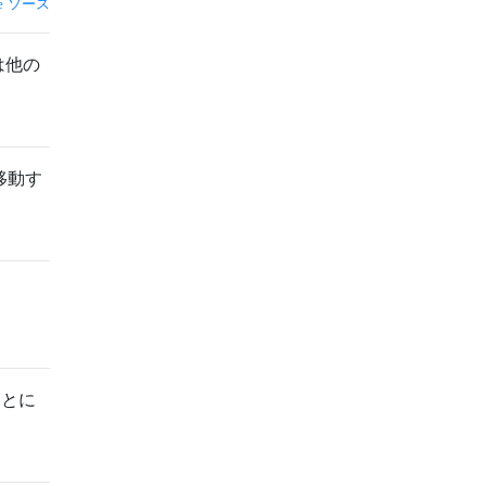
ソース
は他の
移動す
ことに