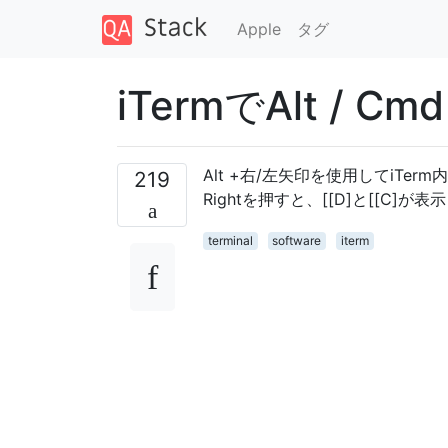
Apple
タグ
iTermでAlt / 
Alt +右/左矢印を使用してiTerm
219
Rightを押すと、[[D]と[[C]が
terminal
software
iterm