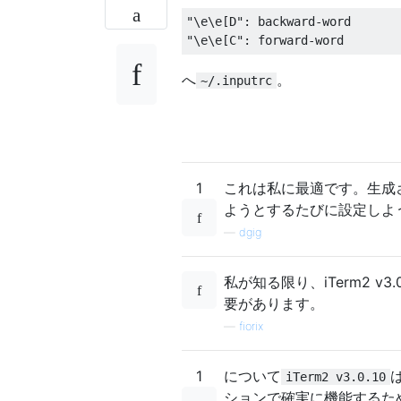
"\e\e[D"
:
 backward
-
"\e\e[C"
:
 forward
-
word
へ
。
~/.inputrc
1
これは私に最適です。生成さ
ようとするたびに設定しよ
—
dgig
私が知る限り、iTerm2 
要があります。
—
fiorix
1
について
iTerm2 v3.0.10
ションで確実に機能するため