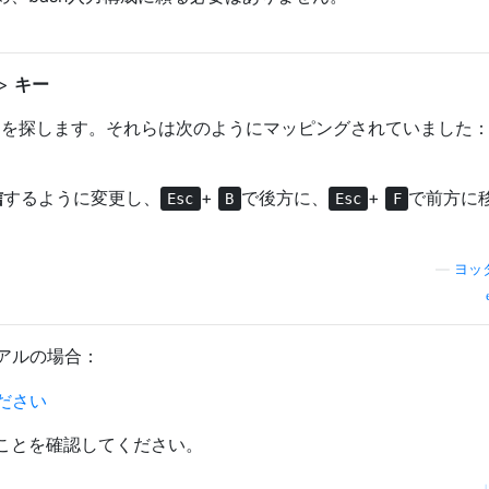
>
キー
ンを探します。それらは次のようにマッピングされていました
信
するように変更し、
+
で後方に、
+
で前方に
Esc
B
Esc
F
—
ヨッ
アルの場合：
ことを確認してください。