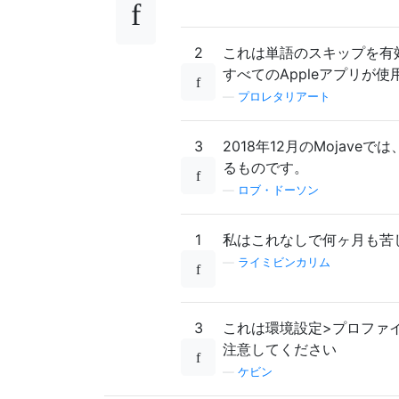
2
これは単語のスキップを有効
すべてのAppleアプリが
—
プロレタリアート
3
2018年12月のMoja
るものです。
—
ロブ・ドーソン
1
私はこれなしで何ヶ月も苦
—
ライミビンカリム
3
これは環境設定>プロファ
注意してください
—
ケビン