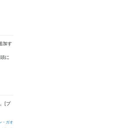
追加す
、
先頭に
す。[プ
ン・ガオ