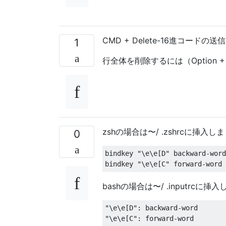
CMD + Delete-16進コードの送信-
1
行全体を削除するには（Option 
zshの場合は〜/ .zshrcに挿入し
0
bindkey 
"\e\e[D"
 backward
-
word

bindkey 
"\e\e[C"
 forward
-
word
bashの場合は〜/ .inputrcに挿
"\e\e[D"
:
 backward
-
"\e\e[C"
:
 forward
-
word