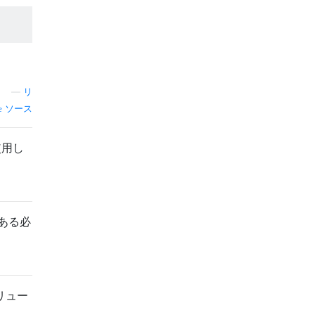
—
リ
ソース
使用し
である必
リュー