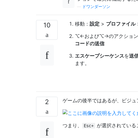
—
ドワンダーソン
移動：
設定
>
プロファイル
10
⌥←および⌥→のアクショ
コードの送信
エスケープシーケンス
を
送
ます。
ゲームの後半ではあるが、ビジュ
2
つまり、
が選択されている
Esc+