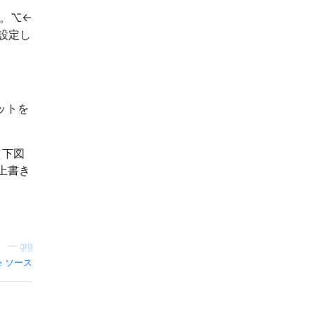
す。⌥←
設定し
ットを
（下図
上書き
—
grg
ソース