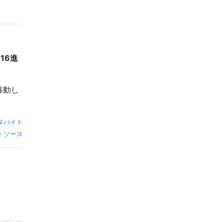
：
16進
移動し
タバイト
ソース