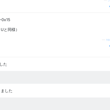
—
J
0x15
+ Uと同様）
—
ne
ました
入しました