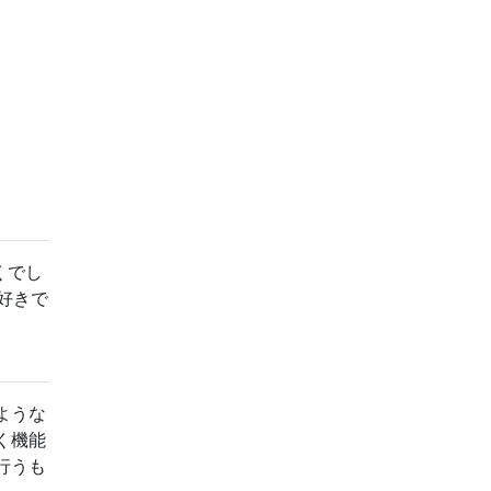
くでし
好きで
ような
く機能
行うも