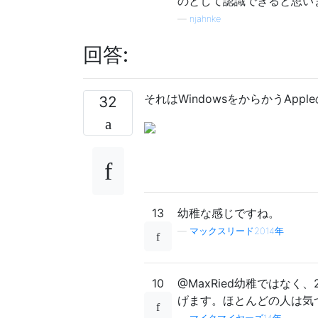
のとして認識できると思い
—
njahnke
回答:
それはWindowsをからかうAp
32
13
幼稚な感じですね。
—
マックスリード2014年
10
@MaxRied幼稚ではな
げます。ほとんどの人は気