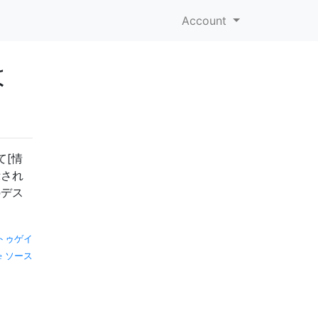
Account
は
て[情
示され
のデス
トゥゲイ
ソース