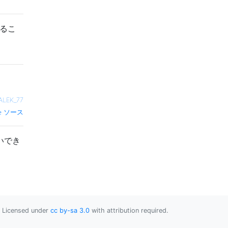
あるこ
ALEK_77
ソース
いでき
Licensed under
cc by-sa 3.0
with attribution required.