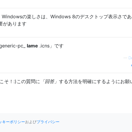
、Windowsの楽しさは、Windows 8のデスクトップ表示さで
要があります
neric-pc_
lame
.icns」です
—
D
ようこそ！:)この質問に
「回答」
する方法を明確にするようにお願
ッキーポリシー
および
プライバシー