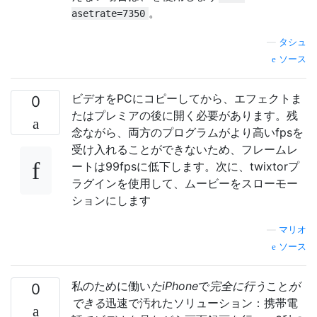
。
asetrate=7350
—
タシュ
ソース
ビデオをPCにコピーしてから、エフェクトま
0
たはプレミアの後に開く必要があります。残
念ながら、両方のプログラムがより高いfpsを
受け入れることができないため、フレームレ
ートは99fpsに低下します。次に、twixtorプ
ラグインを使用して、ムービーをスローモー
ションにします
—
マリオ
ソース
私のために働い
たiPhone
で
完全に行う
こと
が
0
できる
迅速で汚れたソリューション：携帯電