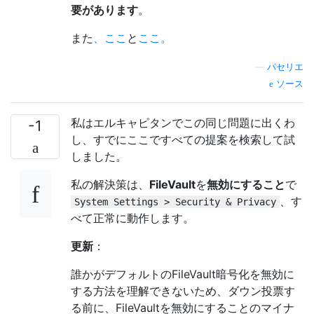
要があります
。
また
、ここ
と
ここ。
—
パセリエ
ソース
私はエルキャピタンでこの同じ問題に出くわ
-1
し、すでにここですべての提案を検索して試
しました。
私の解決策は、
FileVault
を
無効にすること
で
、す
System Settings > Security & Privacy
べて正常に動作します。
更新
：
誰かがデフォルトのFileVault暗号化を無効に
する方法を理解できないため、ダウン投票す
る前に、FileVaultを無効にすることのマイナ