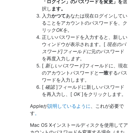
「ログイン」のパスワードを変更」を
選
択し
ます。
入力
かつて
あなたは現在ログインしてい
ることをアカウントのパスワードを、ク
リック
OKを
。
正しいパスワードを入力すると、新しい
ウィンドウが表示されます。[
現在のパ
スワード]フィールドに
元のパスワード
を再度入力し
ます
。
[
新しいパスワード]
フィールドに、現在
のアカウントパスワードと
一致
するパス
ワードを入力します。
[
確認
]フィールドに新しいパスワード
を再入力し、[
OK
]をクリックします。
Appleが
説明しているように
、これが必要で
す
。
Mac OS Xインストールディスクを使用してア
カウントのパスワードを変更する場合（また