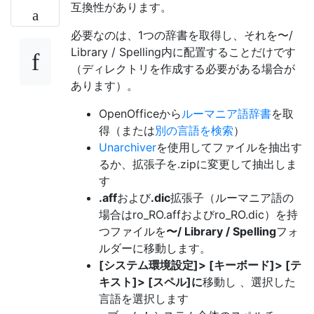
互換性があります。
必要なのは、1つの辞書を取得し、それを〜/
Library / Spelling内に配置することだけです
（ディレクトリを作成する必要がある場合が
あります）。
OpenOfficeから
ルーマニア語辞書
を取
得（または
別の言語を検索
）
Unarchiver
を使用してファイルを抽出す
るか、拡張子を.zipに変更して抽出しま
す
.aff
および
.dic
拡張子（ルーマニア語の
場合はro_RO.affおよびro_RO.dic）を持
つファイルを
〜/ Library / Spelling
フォ
ルダーに移動します。
[システム環境設定]> [キーボード]> [テ
キスト]> [スペル]に
移動し 、選択した
言語を選択します