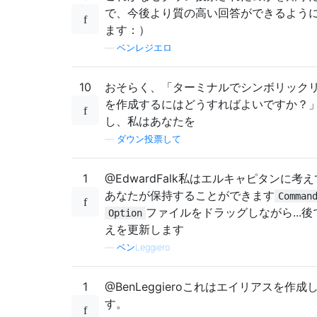
で、今後より質の高い回答ができるよう
ます：）
—
ベンレジエロ
10
おそらく、「ターミナルでシンボリック
を作成するにはどうすればよいですか？
し、私はあなたを
—
ダウン投票して
1
@EdwardFalk私はエルキャピタンに考
あなたが保持することができます
Comman
ファイルをドラッグしながら...後
Option
えを更新します
—
ベンLeggiero
1
@BenLeggieroこれはエイリアスを作成
す。