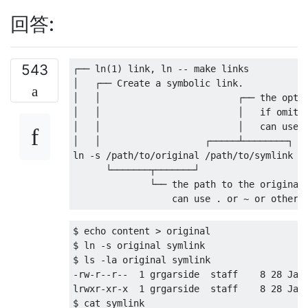
回答:
543
┌──
 ln
(
1
)
 link
,
 ln 
--
│
┌──
Create
 a symbolic link
.
│
│
┌──
│
│
│
if
 omitt
│
│
│
   can use 
│
│
┌─────┴────────┐
ln 
-
s 
/
path
/
to
/
original 
/
path
/
to
/
symlink

└───────┬───────┘
└──
 the path to the original
                  can use 
.
 or 
~
 or other 
$ echo content 
>
 original

$ ln 
-
s original symlink

$ ls 
-
-
rw
-
r
--
r
--
1
 grgarside  staff    
8
28
Jan
lrwxr
-
xr
-
x  
1
 grgarside  staff    
8
28
Jan
$ cat symlink
