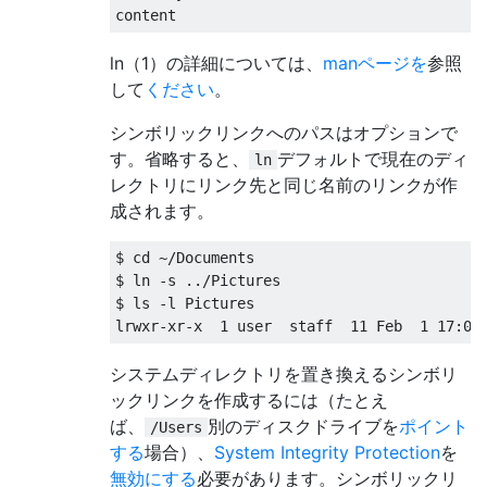
content
ln（1）の詳細については、
manページを
参照
して
ください
。
シンボリックリンクへのパスはオプションで
す。省略すると、
デフォルトで現在のディ
ln
レクトリにリンク先と同じ名前のリンクが作
成されます。
$ cd 
~/
Documents
$ ln 
-
s 
../
Pictures
$ ls 
-
l 
Pictures
lrwxr
-
xr
-
x  
1
 user  staff  
11
Feb
1
17
:
05
システムディレクトリを置き換えるシンボリ
ックリンクを作成するには（たとえ
ば、
別のディスクドライブを
ポイント
/Users
する
場合）、
System Integrity Protection
を
無効にする
必要があります。シンボリックリ