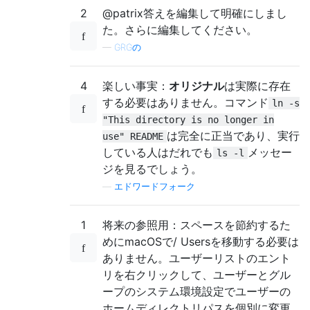
2
@patrix答えを編集して明確にしまし
た。さらに編集してください。
—
GRGの
4
楽しい事実：
オリジナル
は実際に存在
する必要はありません。コマンド
ln -s
"This directory is no longer in
は完全に正当であり、実行
use" README
している人はだれでも
メッセー
ls -l
ジを見るでしょう。
—
エドワードフォーク
1
将来の参照用：スペースを節約するた
めにmacOSで/ Usersを移動する必要は
ありません。ユーザーリストのエント
リを右クリックして、ユーザーとグル
ープのシステム環境設定でユーザーの
ホームディレクトリパスを個別に変更