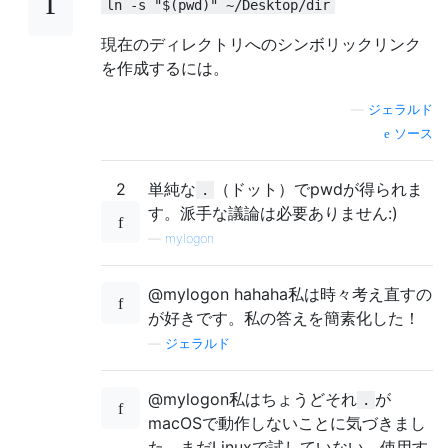
ln -s "$(pwd)" ~/Desktop/dir
現在のディレクトリへのシンボリックリンク
を作成するには。
—
ジェラルド
ソース
2
単純な
（ドット）でpwdが得られま
.
す。派手な議論は必要ありません:)
—
mylogon
@mylogon haha​​ha私は時々考え直すの
が好きです。私の答えを簡素化した！
—
ジェラルド
@mylogon私はちょうどそれ
が
.
macOSで動作しないことに気づきまし
た。まだLinuxで試していない。使用す