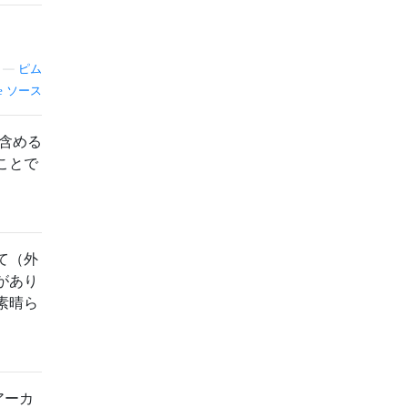
—
ピム
ソース
を含める
ことで
て（外
があり
素晴ら
アーカ