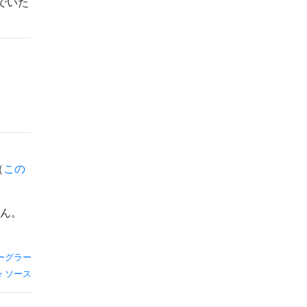
でいた
（
この
ん。
ーグラー
ソース