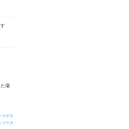
ます
した場
ドリゲス
ソース