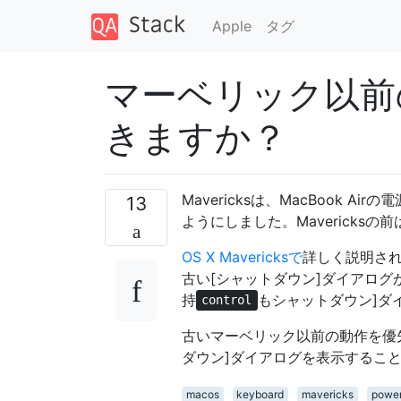
Apple
タグ
マーベリック以前
きますか？
Mavericksは、MacBook
13
ようにしました。Mavericks
OS X Mavericksで
詳しく説明さ
古い[シャットダウン]ダイアログ
持
もシャットダウン]ダ
control
古いマーベリック以前の動作を優
ダウン]ダイアログを表示するこ
macos
keyboard
mavericks
powe