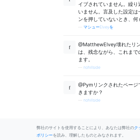
イブされていません。繰り返しに
いません。言及した設定は
ンを押していないとき、何
—
マシューElveyを
@MatthewElvey壊
は、残念ながら、これまで
ます。
—
nohillside
@Pymリンクされたペー
きますか？
—
nohillside
弊社のサイトを使用することにより、あなたは弊社の
ク
ポリシー
を読み、理解したものとみなされます。