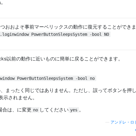
ね。
キーを持つおおよそ事前マーベリックスの動作に復元することができ
.loginwindow PowerButtonSleepsSystem -bool NO
avericks以前の動作に近いものに簡単に戻ることができます。
window PowerButtonSleepsSystem -bool no
め、まったく同じではありません。ただし、誤ってボタンを押
表示されません。
い場合は、に変更
してください
。
no
yes
—
アンドレ・ロ