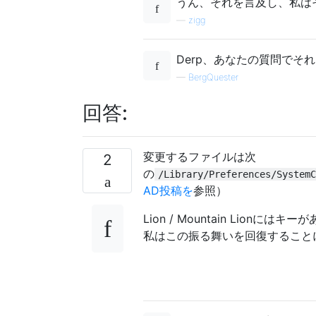
うん、それを言及し、私はそ
—
zigg
Derp、あなたの質問でそ
—
BergQuester
回答:
変更するファイルは次
2
の
/Library/Preferences/SystemC
AD投稿を
参照）
Lion / Mountain Lionにはキ
私はこの振る舞いを回復すること