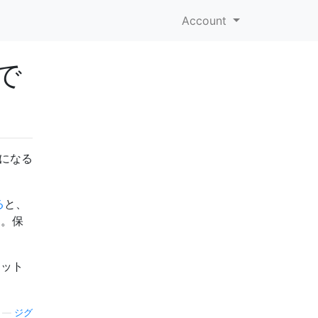
Account
で
態になる
る
と、
す。保
ャット
。
—
ジグ