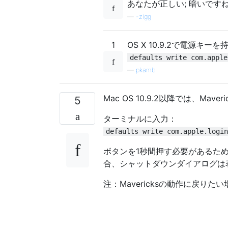
あなたが正しい; 暗いです
—
-zigg
1
OS X 10.9.2で電源
defaults write com.apple
—
pkamb
Mac OS 10.9.2以降では、M
5
ターミナルに入力：
defaults write com.apple.login
ボタンを1秒間押す必要があるた
合、シャットダウンダイアログは
注：Mavericksの動作に戻りた