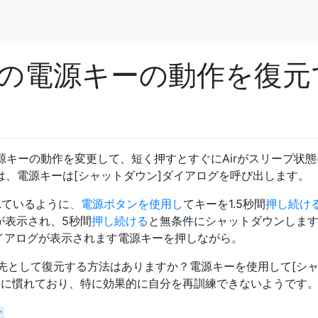
の電源キーの動作を復元
 Airの電源キーの動作を変更して、短く押すとすぐにAirがスリープ状
の前は、電源キーは[シャットダウン]ダイアログを呼び出します。
れているように
、電源ボタンを使用し
てキーを1.5秒間
押し続け
が表示され、5秒間
押し続ける
と無条件にシャットダウンしま
イアログが表示されます電源キーを押しながら。
先として復元する方法はありますか？電源キーを使用して[シ
とに慣れており、特に効果的に自分を再訓練できないようです
r