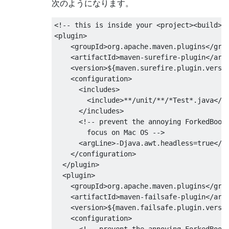
次のようになります。
<!-- this is inside your <project><build><
<plugin>
<groupId>
org.apache.maven.plugins
</gro
<artifactId>
maven-surefire-plugin
</art
<version>
${maven.surefire.plugin.versi
<configuration>
<includes>
<include>
**/unit/**/*Test*.java
</i
</includes>
<!-- prevent the annoying ForkedBoote
        focus on Mac OS -->
<argLine>
-Djava.awt.headless=true
</a
</configuration>
</plugin>
<plugin>
<groupId>
org.apache.maven.plugins
</gro
<artifactId>
maven-failsafe-plugin
</art
<version>
${maven.failsafe.plugin.versi
<configuration>
<!-- prevent the annoying ForkedBoote