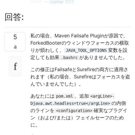
—
jdgilday 2013
回答:
私の場合、Maven Failsafe Pluginが原因で、
5
ForkedBooterのウィンドウフォーカスの横取
りが煩わしく、
変数を設
JAVA_TOOL_OPTIONS
定しても効果
がありませんでした。
.bashrc
この修正はFailsafeとSurefireの両方に適用さ
れます（私の場合、Surefireはフォーカスを盗
んでいませんでした）。
あなたには
、追加
pom.xml
<argLine>-
の内側
Djava.awt.headless=true</argLine>
のラインを
確実なプラグイ
<configuration>
ン（および/または）フェイルセーフのため
に。