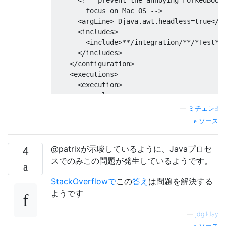
        focus on Mac OS -->
<argLine>
-Djava.awt.headless=true
</a
<includes>
<include>
**/integration/**/*Test*
<
</includes>
</configuration>
<executions>
<execution>
<goals>
<goal>
integration-test
</goal>
—
ミチェレB
<goal>
verify
</goal>
ソース
</goals>
</execution>
@patrixが示唆しているように、Javaプロセ
</executions>
4
</plugin>
スでのみこの問題が発生しているようです。
StackOverflowで
この
答え
は問題を解決する
ようです
—
jdgilday