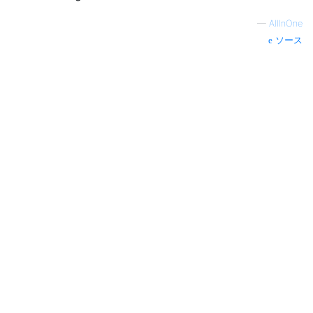
—
AllInOne
ソース