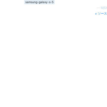
samsung-galaxy-s-5
—
MjSt
ソース