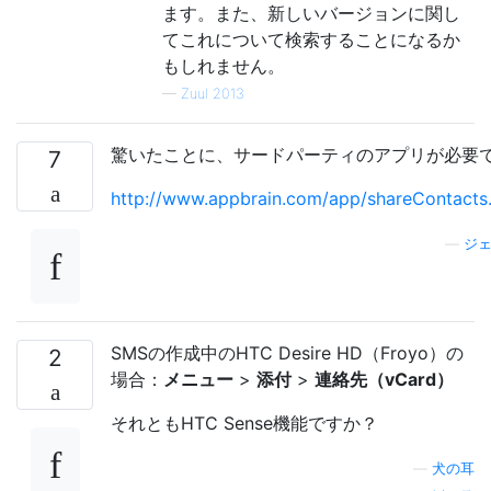
ます。また、新しいバージョンに関し
てこれについて検索することになるか
もしれません。
—
Zuul 2013
驚いたことに、サードパーティのアプリが必要
7
http://www.appbrain.com/app/shareContact
—
ジェ
SMSの作成中のHTC Desire HD（Froyo）の
2
場合：
メニュー
>
添付
>
連絡先（vCard）
それともHTC Sense機能ですか？
—
犬の耳