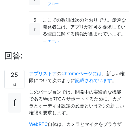
—
フロー
6
ここでの教訓は次のとおり
です
。
優秀な
開発者には、アプリが許可を要求してい
る理由に関する情報が含まれています。
—
エール
回答:
アプリストア
の
Chromeページには
、新しい権
25
限について次のように
記載されています
。
このバージョンでは、開発中の実験的な機能
であるWebRTCをサポートするために、カメ
ラとオーディオ設定の変更という2つの新しい
権限を要求します。
WebRTC
自体は、カメラとマイクをブラウザ