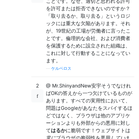
ことです。なぜ、適切と思われる許可
を許可または拒否できないのですか？
「取り去るか、取り去る」というロジ
ックには重大な欠陥があります。それ
が、19世紀の工場が労働者に言ったこ
とです。倫理的な会社、および消費者
を保護するために設立された組織は、
これに対して行動することになってい
ます。
—
ケルベロス
2
@ Mr.ShinyandNew安宇そうでなけれ
ばOKの答えから一つ欠けているものが
あります。すべての実用性において、
問題はGoogleがあなたをスパイするほ
どではなく、ブラウザは他のアプリケ
ーションよりも外部からの悪用に対し
て
はるか
に脆弱です！ウェブサイトは
常に
ブラウザの脆弱性を悪用
してい
ま