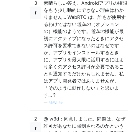
3
素晴らしい答え。Androidアプリの権限
をもう少し動的にできない理由はわか
りません... WebRTC は、誰もが使用す
るわけではない
追加の
（オプション
の）機能のようです。
追加の
機能が最
初にアクティブになったときにアクセ
ス許可を要求できないのはなぜです
か。アプリをインストールするとき
に、アプリを最大限に活用するにはよ
り多くのアクセス許可が必要であるこ
とを通知するだけかもしれません。私
はアプリ開発者ではありませんが、
「そのように動作しない」と思いま
す...？
—
MrWhite
2
@ w3d：同意しました。問題は、なぜ
許可があなたに強制されるのかという