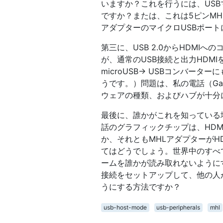
いますか？これを行うには、USBマ
ですか？または、これは5ピンMH
アダプターのマイクロUSBポー
第三に、USB 2.0からHDMI
が、通常のUSB接続と出力HDM
microUSB-> USBコンバー
うです。）問題は、私の電話（Gal
ウェアの種類、およびハブが十分
最後に、誰かがこれを知っている
話のグラフィックチップは、HDM
か、それともMHLアダプターがH
てはどうでしょう。世界中のすべ
ームを誰かが読み取れないように
接続をセットアップして、他の人
うにする方法ですか？
usb-host-mode
usb-peripherals
mhl