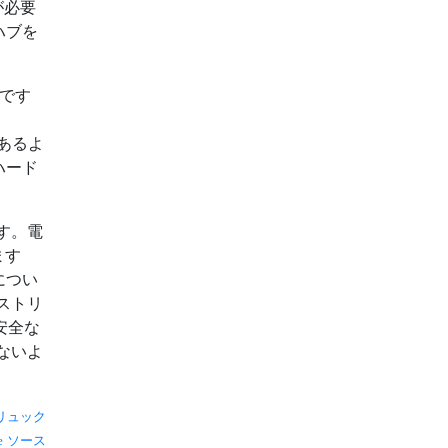
が必要
ハブを
格です
があるよ
ハード
す。電
ます
につい
ストリ
安全な
ないよ
リュック
ソース