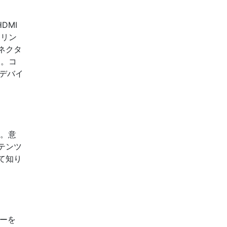
DMI
ナリン
ネクタ
す。コ
はデバイ
す。意
テンツ
て知り
サーを