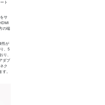
ポート
Lをサ
DMI
方の端
換性が
り、5
おり、
。アダプ
コネク
ます。