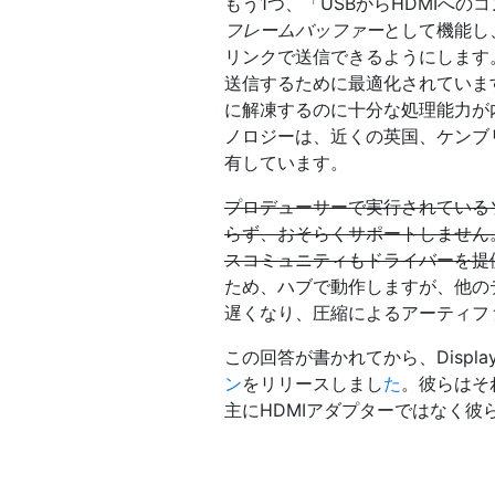
もう1つ、「USBからHDMIへ
フレームバッファー
として機能し
リンクで送信できるようにします
送信するために最適化されていま
に解凍するのに十分な処理能力が
ノロジーは、近くの英国、ケンブリッジにあ
有しています。
プロデューサーで実行されているソ
らず、おそらくサポートしません
スコミュニティもドライバーを提
ため、ハブで動作しますが、他の
遅くなり、圧縮によるアーティフ
この回答が書かれてから、Displ
ン
をリリースしまし
た
。彼らはそ
主にHDMIアダプターではなく