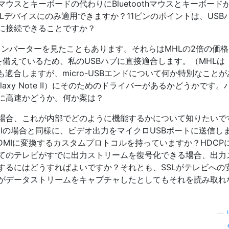
ウスとキーボードの代わりにBluetoothマウスとキーボード
Lデバイスにのみ適用できますか？11ピンのポイントは、USB
トに接続できることですか？
へのコンバーターを見たこともあります。それらはMHLの2倍の価
Iを備えているため、私のUSBハブに直接適合します。（MHLは
ターにも適合しますが、micro-USBエンドについて何か特別なこと
axy Note II）にそのためのドライバーがあるかどうかです。
に高速かどうか。何か案は？
場合、これが内部でどのように機能するかについて知りたいで
Iの場合と同様に、ビデオ出力をマイクロUSBポートに送信し
DMIに変換するカスタムプロトコルを持っていますか？HDCP
てのテレビがすでに出力ストリームを復号化できる場合、出力
するにはどうすればよいですか？それとも、SSLがテレビへの
がデータストリームをキャプチャしたとしてもそれを読み取れ
—