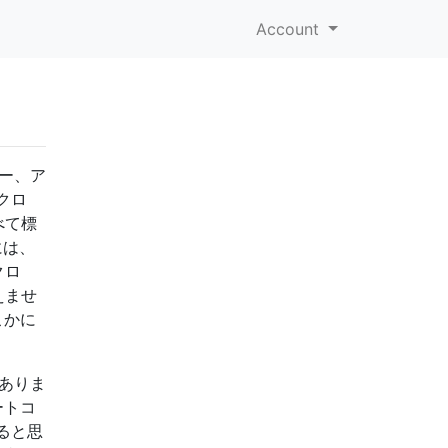
Account
ー、ア
クロ
べて標
には、
クロ
えませ
こかに
ありま
ートコ
ると思