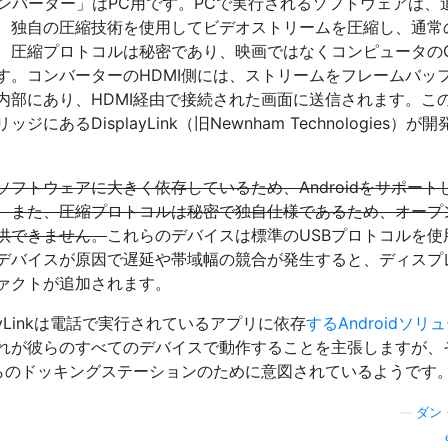
のコンバーター」はPC用です。PCで実行されるソフトウェアは、
、独自の圧縮技術を使用してビデオストリームを圧縮し、通常の
。圧縮プロトコルは秘密であり、映画ではなくコンピュータのG
す。コンバーターのHDMI側には、ストリームをフレームバッ
内部にあり、HDMI経由で接続された画面に送信されます。こ
るDisplayLink（旧Newnham Technologies）が
フトウェアに大きく依存しているため、Androidをサポート
。また、圧縮プロトコルは秘密で独自仕様であるため、オープ
供できません。
これらのデバイスは標準のUSBプロトコルを使
デバイスが原因で遅延や帯域幅の競合が発生すると、ディスプ
ァクトが追加されます。
ayLinkは電話で実行されているアプリに依存
するAndroidソリ
れが彼らのすべてのデバイスで動作することを主張しますが、
彼らのドッキングステーションのために意図されているようです
—
ダン