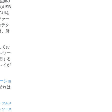
追加の
USB
UIを
ファー
のテク
開発、所
してお
ンソー
用する
レイが
ューショ
それは
。
・フルメ
ソース