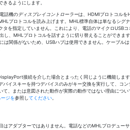
できるようにします。
、電話機の
ディスプレイコントローラー
は、HDMIプロトコルをH
MHLプロトコルを読み上げます。MHL標準自体は単なるシグ
クタを指定していません。これにより、電話のマイクロUSBコ
検出し、MHLプロトコルを話すように切り替えることができま
間には関係がないため、USBハブは使用できません。ケーブル
。
DisplayPort接続を介した場合とまったく同じように機能しま
デバイスキーを持つデバイスのみがキー交換を実行して、コン
いて、または意図された動作が実際の動作ではない理由につい
aページを
参照し
てください
。
つ目はアダプターではありません。電話などのMHLプロデュー