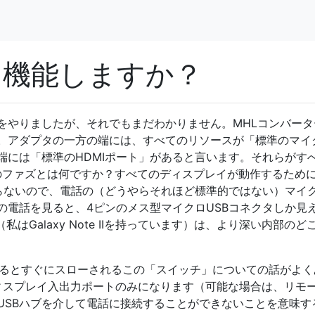
に機能しますか？
をやりましたが、それでもまだわかりません。MHLコンバータ
。アダプタの一方の端には、すべてのリソースが「標準のマイ
端には「標準のHDMIポート」があると言います。それらがす
ンのファズとは何ですか？すべてのディスプレイが動作するため
ならないので、電話の（どうやらそれほど標準的ではない）マイ
の電話を見ると、4ピンのメス型マイクロUSBコネクタしか見
はGalaxy Note IIを持っています）は、より深い内部のど
れるとすぐにスローされるこの「スイッチ」についての話がよく
ディスプレイ入出力ポートのみになります（可能な場合は、リモ
USBハブを介して電話に接続することができないことを意味す