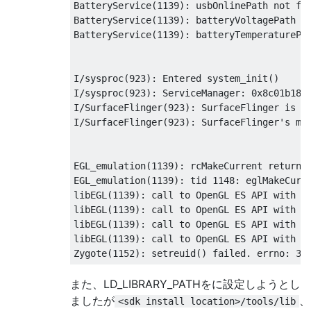
BatteryService(1139): usbOnlinePath not fou
BatteryService(1139): batteryVoltagePath no
BatteryService(1139): batteryTemperaturePat
I/sysproc(923): Entered system_init()

I/sysproc(923): ServiceManager: 0x8c01b18

I/SurfaceFlinger(923): SurfaceFlinger is st
I/SurfaceFlinger(923): SurfaceFlinger's mai
EGL_emulation(1139): rcMakeCurrent returned
EGL_emulation(1139): tid 1148: eglMakeCurre
libEGL(1139): call to OpenGL ES API with no
libEGL(1139): call to OpenGL ES API with no
libEGL(1139): call to OpenGL ES API with no
libEGL(1139): call to OpenGL ES API with no
また、LD_LIBRARY_PATHをに設定しようとし
ましたが
、
<sdk install location>/tools/lib