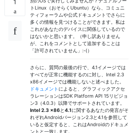
別のOSで実行してみませんか？デュアルブー
1
トLinux（おそらくUbuntu）なら、コミュニ
ティフォーラムや公式ドキュメントでさらに
多くの情報を見つけることができます。私は
これがあなたのデバイスに関係しているので
はないかと思います。（申し訳ありません
が、これをコメントとして追加することは
「許可されていません」:-(）
さらに、質問の最後の行で、4.1イメージでは
すべてが正常に機能するのに対し、Intel 2.3
x86イメージでは機能しないと述べました。
ドキュメント
によると、グラフィックアクセ
ラレーションはSDK Platform API 15リビジョ
ン3（4.0.3）以降でサポートされています。
Intel 2.3 x86
と
4.1
に関するあなたの発言がそ
れぞれAndroidバージョン2.3と4.1を参照して
いると仮定すると、これはAndroidのドキュメ
ントと一致します。