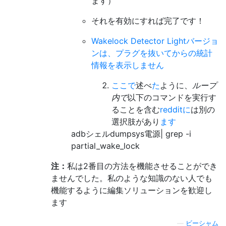
ます）
それを有効にすれば完了です！
Wakelock Detector Lightバージョ
ンは、プラグを抜いてからの統計
情報を表示しません
ここで
述べ
た
ように、
ループ
内で
以下のコマンドを実行す
ることを含む
redditに
は別の
選択肢があり
ます
adbシェルdumpsys電源| grep -i
partial_wake_lock
注：
私は2番目の方法を機能させることができ
ませんでした。私のような知識のない人でも
機能するように編集ソリューションを歓迎し
ます
—
ビーシャム