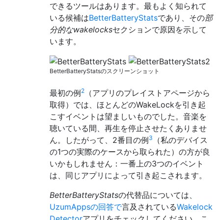
できるツールはあります。最もよく知られて
いる候補は
BetterBatteryStats
であり、その
部
分的なwakelocks
セクションで原因を示して
います。
BetterBatteryStatsのスクリーンショット
2
最初の例
（アプリのプレイストアページから
取得）では、ほとんどのWakeLockを引き起
こすイベントは望ましいものでした。音楽を
聴いている間、再生を停止させたくありませ
3
ん。したがって、2番目の例
（私のデバイス
の1つの実際のケースから取られた）の方が良
いかもしれません：一番上の3つのイベント
は、同じアプリによって引き起こされます。
BetterBatteryStats
の代替品については、
UzumAppsの回答で
言及されている
Wakelock
Detector
アプリをチェックしてください。こ