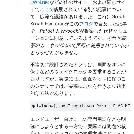
LWN.net
などの他のサイト、および同じサイ
トで
ここで
説明されている別の記事につい
て、広範な議論がありました。これはGregh
Kroah Hartmanがこの
ブログ
で言及した記事
で、
Rafael J. Wysocki
が提案した代替ソリュ
ーションに同意しているようです。
それが最
新のカーネルv3.xxで実際に使用されているか
どうかはわかりません
不適切に設計されたアプリは、画面をオンに
保つなどのウェイクロックを要求することが
ありますが、実際には、画面をオンに保つこ
のシナリオでは、実際にこれを行うより効率
的な方法があります。
エンドユーザー向けにこの専門用語などを明
確にしようとする一方で、実際には問題の核
心は、ウェイクロックの管理方法におけるカ