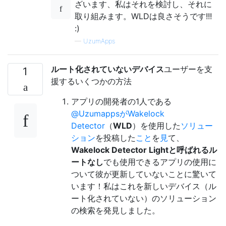
ざいます、私はそれを検討し、それに
取り組みます。WLDは良さそうです!!!
:)
—
UzumApps
ルート化されていないデバイス
ユーザーを支
1
援するいくつかの方法
アプリの開発者の1人である
@UzumappsがWakelock
Detector
（
WLD
）を使用した
ソリュー
ション
を投稿した
こと
を
見
て、
Wakelock Detector Lightと呼ばれるル
ートなし
でも使用できるアプリの使用に
ついて彼が更新していないことに驚いて
います！私はこれを新しいデバイス（ル
ート化されていない）のソリューション
の検索を発見しました。