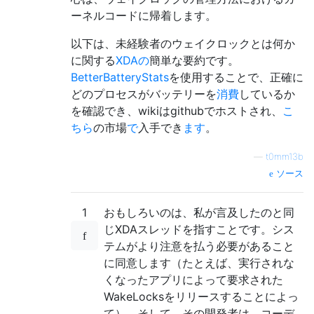
ーネルコードに帰着します。
以下は、未経験者のウェイクロックとは何か
に関する
XDAの
簡単な要約です。
BetterBatteryStats
を使用することで、正確に
どのプロセスがバッテリーを
消費
しているか
を確認でき、wikiはgithubでホストされ、
こ
ちら
の市場
で
入手でき
ます
。
—
t0mm13b
ソース
1
おもしろいのは、私が言及したのと同
じXDAスレッドを指すことです。シス
テムがより注意を払う必要があること
に同意します（たとえば、実行されな
くなったアプリによって要求された
WakeLocksをリリースすることによっ
て）。そして、その開発者は、コーデ