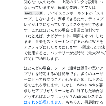
知らない人のために、上記のリンクは説明につ
ながっていますが、簡単な要約：アプリは
、デバイスコンポーネントが「スリ
WAKE_LOCK
ープ」しないように要求できるため、ディスプ
レイがオフになっていてもタスクを実行できま
す。これはほとんどの場合に非常に便利です
（たとえば、ナビゲート中に画面をオンにした
まま、音楽をストリーミングするためにWiFiを
アクティブにしたままにします）-間違った方法
で使用すると、バッテリーが短時間（最大25％/
時間）で消耗します。
ほとんどの場合、ソース（通常は動作の悪いア
プリ）を特定するのは簡単です。多くのユーザ
ーにとって役立つことがわかるため、以下の回
答でこれを示します。しかし、WakeLockを要
求したアプリがリリースせずに終了した場合は
どうすればよいでしょうか？Androidシステム
はそれを処理しません
。もちろん、再起動する