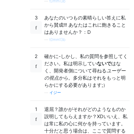
—
t0mm13b
3
あなたのいつもの素晴らしい答えに私
から賛成!!! あなたはこれに飽きること
はありませんか？：D
—
t0mm13b
2
確かに-しかし、私の質問を参照してく
ださい。私は明示してい
ないで
はな
く、開発者側について尋ねる
ユーザー
の視点から
。多分私はそれをもっと明
らかにする必要があります;）
—
イジー
1
退屈？誰かがそれがどのようなものか
説明してもらえますか？XDいいえ、私
は常に私の心に何かを持っています。
十分だと思う場合は、ここで質問する