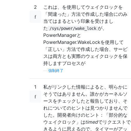
2
これは、を使用してウェイクロックを
「間違った」方法で作成した場合にのみ
当てはまるという印象を受けまし
た
が、
/sys/power/wake_lock
PowerManagerと
PowerManager.WakeLockを使用して
「正しい」方法で作成した場合、サービ
スは両方とも実際のウェイクロックを保
持しますプロセスが
—
強制終了
1
私がリンクした情報によると、明らかに
そうではありません。誰かがカーネルソ
ースをチェックしたと報告しており、そ
れについてのヒントは見つかりませんで
した。開発者向けのヒント：「部分的な
ウェイクロック」は
timed
でリクエストで
きるように思えるので、タイマーがアッ