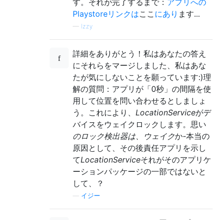
す。それが完了するまで：
アプリへの
Playstoreリンクは
ここ
にあり
ます...
—
Izzy
詳細をありがとう！私はあなたの答え
にそれらをマージしました、私はあな
たが気にしないことを願っています:)理
解の質問：アプリが「0秒」の間隔を使
用して位置を問い合わせるとしましょ
う。これにより、
LocationService
がデ
バイスをウェイクロックします。思い
のロック検出器は、ウェイク
か-本当の
原因として、その後責任アプリを示し
て
LocationService
それがそのアプリケ
ーションパッケージの一部ではないと
して、？
—
イジー