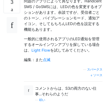
問題のアプリによって異なります。Handcent
3
SMS / GoSMSには、LEDの色を変更するオプ
ションがあります。余談ですが、受信者ごと
のトーン、バイブレーションモード、通知ア
イコン、そしてもちろんLEDの色を設定する
機能もあります。
一般的に使用されるアプリのLED通知を管理
するオールインワンアプリを探している場合
は、
Light Flow
を試してみてください。
編集：また
点滅
—
スパークス
ソース
コメントからは、S3の両方のない仕
事...それらのようだ
—
叩い