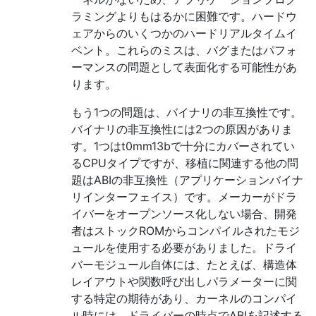
ラミングよりもはるかに困難です。ハードウ
ェアからのいくつかのハードリアルタイムイ
ベント。これらのミスは、バグまたはパフォ
ーマンスの問題として表面化する可能性があ
ります。
もう1つの問題は、バイナリの非互換性です。
バイナリの非互換性には2つの原因がありま
す。1つはt0mm13bで十分にカバーされてい
るCPUタイプですが、移植に関連する他の問
題はABIの非互換性（アプリケーションバイナ
リインターフェイス）です。メーカーがドラ
イバーをオープンソース化しない場合、開発
者はストックROMからコンパイルされたモジ
ュールを使用する必要がありました。ドライ
バーモジュール自体には、たとえば、構造体
レイアウトや関数呼び出しパラメーターに関
する特定の期待があり、カーネルのコンパイ
ル時には、ドライバーの時点でABIを記述する