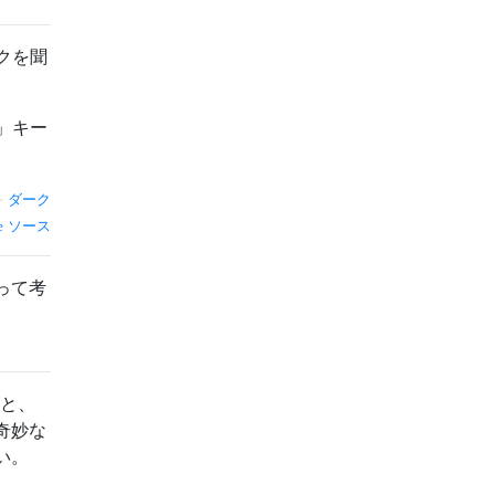
クを聞
」キー
—
ダーク
ソース
って考
。
こと、
奇妙な
い。