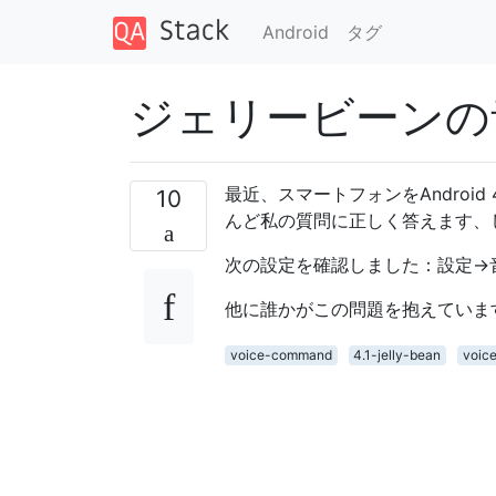
Android
タグ
ジェリービーンの
最近、スマートフォンをAndroi
10
んど私の質問に正しく答えます、
次の設定を確認しました：設定->
他に誰かがこの問題を抱えていま
voice-command
4.1-jelly-bean
voice