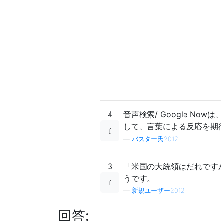
4
音声検索/ Google 
して、言葉による反応を期
—
バスター氏2012
3
「米国の大統領はだれです
うです。
—
新規ユーザー2012
回答: