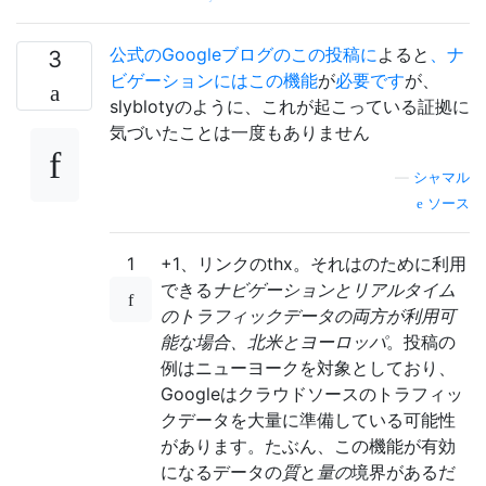
公式のGoogleブログのこの投稿に
よると
、ナ
3
ビゲーションにはこの機能
が
必要です
が、
slyblotyのように、これが起こっている証拠に
気づいたことは一度もありません
—
シャマル
ソース
1
+1、リンクのthx。それはのために利用
できる
ナビゲーションとリアルタイム
のトラフィックデータの両方が利用可
能な場合、北米とヨーロッパ
。投稿の
例はニューヨークを対象としており、
Googleはクラウドソースのトラフィッ
クデータを大量に準備している可能性
があります。たぶん、この機能が有効
になるデータの
質
と
量の
境界があるだ