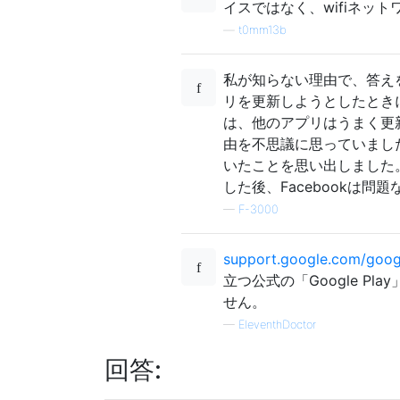
イスではなく、wifiネッ
—
t0mm13b
私が知らない理由で、答えを
リを更新しようとしたとき
は、他のアプリはうまく更新
由を不思議に思っていまし
いたことを思い出しました
した後、Facebookは問
—
F-3000
support.google.com/goog
立つ公式の「Google 
せん。
—
EleventhDoctor
回答: