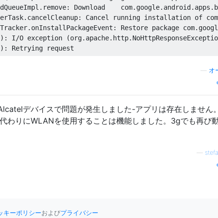
dQueueImpl.remove: Download    com.google.android.apps.b
erTask.cancelCleanup: Cancel running installation of com
Tracker.onInstallPackageEvent: Restore package com.googl
): I/O exception (org.apache.http.NoHttpResponseExceptio
—
オ
catelデバイスで問題が発生しました-アプリは存在しません。P
代わりにWLANを使用することは機能しました。3gでも再び
—
stef
ッキーポリシー
および
プライバシー