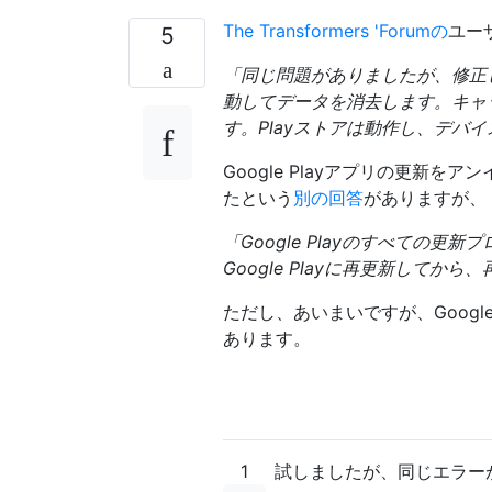
The Transformers 'Forumの
ユー
5
「同じ問題がありましたが、修正
動し
てデータを消去します。
キャ
す。Playストアは動作し、デバ
Google Playアプリの更新
たという
別の回答
がありますが、
「Google Playのすべての
Google Playに再更新してか
ただし、あいまいですが、Googl
あります。
1
試しましたが、同じエラーが