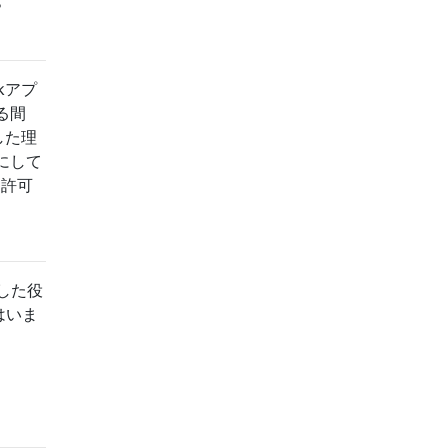
？
kアプ
る間
した理
にして
を許可
した役
はいま