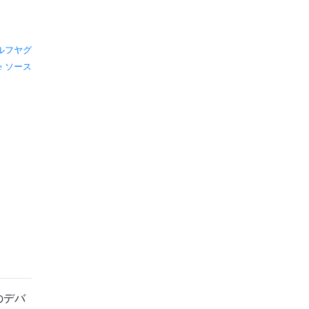
ルフヤグ
ソース
のデバ