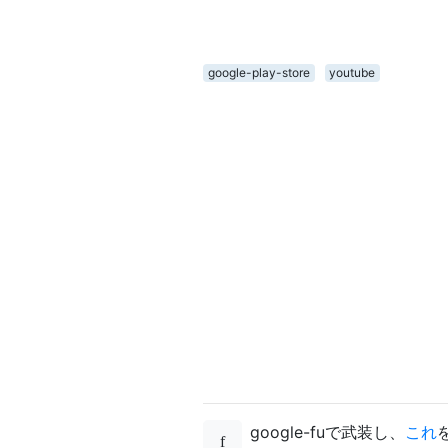
google-play-store
youtube
google-fuで武装し、
これ