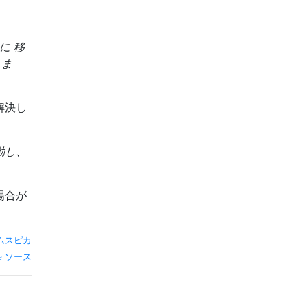
に
移
ま
解決し
動し、
場合が
ムスピカ
ソース