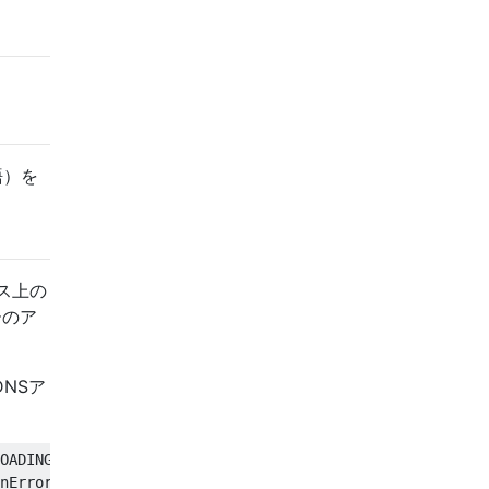
語）を
ス上の
ーのア
NSア
OADING to ERROR.

nError 495.
