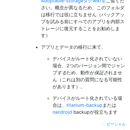
Adoptable-Storageタグwikiを
ご覧くだ
さい。概念が異なるため、このフォルダ
は移行では役に立ちません（バックアッ
プを試みる前にすべてのアプリを内部ス
トレージに復元することをお勧めしま
す）
アプリとデータの移行に来て、
デバイスがルート化されていない
場合、2つのバージョン間でジャン
プ
する
ため、動作が
保証さ
れませ
ん（これは別の質問になる可能性
があります）。
デバイスがルート化されている場
合は、
titanium-backup
または
nandroid
backupが役立ちます
—
ビーシャム