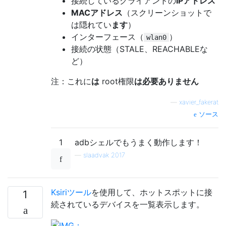
接続しているクライアントの
IPアドレス
MACアドレス
（スクリーンショットで
は隠れてい
ます
）
インターフェース（
）
wlan0
接続の状態（STALE、REACHABLEな
ど）
注：これに
は
root権限
は必要ありません
—
xavier_fakerat
ソース
1
adbシェルでもうまく動作します！
—
slaadvak 2017
Ksiriツール
を使用して、ホットスポットに接
1
続されているデバイスを一覧表示します。