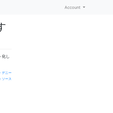
Account
す
ト化し
・デニー
ソース