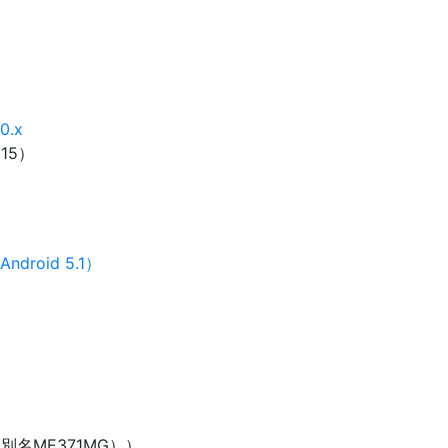
10.x
15）
droid 5.1）
別名ME371MG））