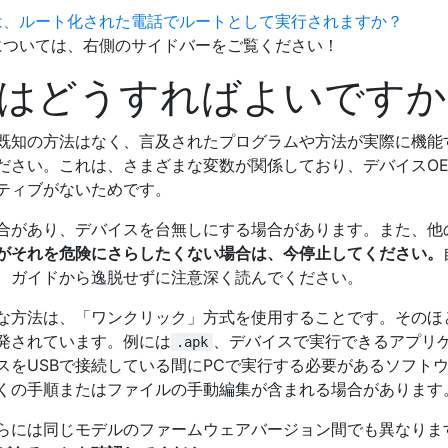
は、ルート化された電話でルートとして実行されますか？
については、右側のサイドバーをご覧ください！
るにはどうすればよいです
既知の方法はなく、言及されたプログラムや方法が実際に機能
ださい。これは、さまざまな変数が関係しており、デバイスOE
ティブがないためです。
合があり、デバイスを台無しにする場合があります。また、他
がそれを危険にさらしたくない場合は、今停止してください。
、ガイドから逸脱せずに注意深く読んでください。
な方法は、「ワンクリック」方式を使用することです。そのほ
発されています。例には
、デバイスで実行できるアプリ
.apk
スをUSBで接続している間にPCで実行する必要があるソフト
くの手順またはファイルの手動編集が含まれる場合があります
らには同じモデルのファームウェアバージョン間でも異なりま