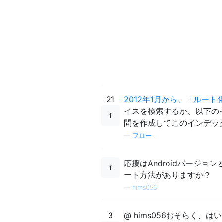
21
2012年1月から、「ルー
イスを検索するか、以下の
問を作成してこのインデッ
—
フロー
応援はAndroidバージ
ート方法がありますか？
—
hims056
3
@ hims056おそらく