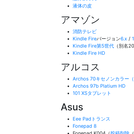
液体の皮
アマゾン
消防テレビ
Kindle Fire
バージョン
6.x
/
Kindle Fire第5世代
（別名20
Kindle Fire HD
アルコス
Archos 70キセノンカラー（An
Archos 97b Platium HD
101 XSタブレット
Asus
Eee Padトランス
Fonepad 8
Fonepad K004（
投稿削除
（