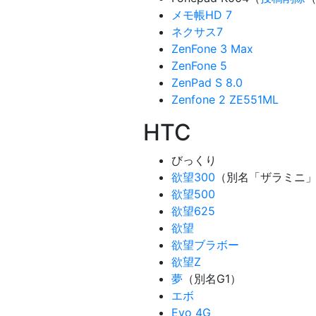
メモ帳HD 7
ネクサス7
ZenFone 3 Max
ZenFone 5
ZenPad S 8.0
Zenfone 2 ZE551ML
HTC
びっくり
欲望300
（別名「ザラミニ
欲望500
欲望625
欲望
欲望ブラボー
欲望Z
夢
（別名G1）
エボ
Evo 4G