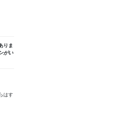
ありま
ンがい
らはす