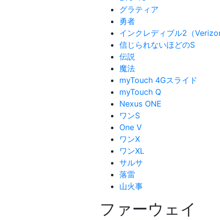
グラティア
勇者
インクレディブル2（Verizo
信じられないほどのS
伝説
魔法
myTouch 4Gスライド
myTouch Q
Nexus ONE
ワンS
One V
ワンX
ワンXL
サルサ
落雷
山火事
ファーウェイ