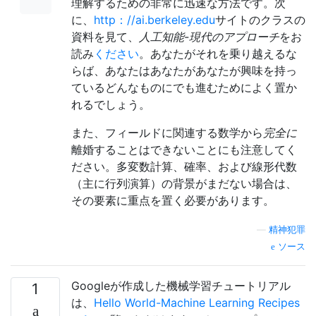
理解するための非常に迅速な方法です。次
に、
http：//ai.berkeley.edu
サイトのクラスの
資料を見て、
人工知能-現代のアプローチ
をお
読み
ください
。あなたがそれを乗り越えるな
らば、あなたはあなたがあなたが興味を持っ
ているどんなものにでも進むためによく置か
れるでしょう。
また、フィールドに関連する数学から
完全に
離婚することはできないことにも注意してく
ださい。多変数計算、確率、および線形代数
（主に行列演算）の背景がまだない場合は、
その要素に重点を置く必要があります。
—
精神犯罪
ソース
Googleが作成した機械学習チュートリアル
1
は、
Hello World-Machine Learning Recipes