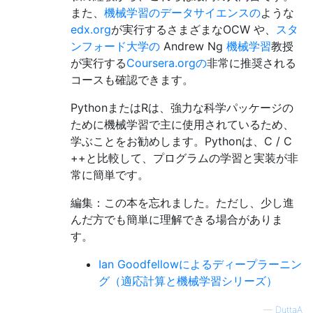
また、
機械学習のデータサイエンスの
ような
edx.org
が実行するさまざまなOCW や、
スタ
ンフォード大学の
Andrew Ng
機械学習
教授
が実行する
Coursera.orgの
非常に推奨される
コースも確認できます。
PythonまたはRは、強力な科学パッケージの
ために機械学習で主に使用されているため、
学ぶことをお勧めします。Pythonは、C / C
++と比較して、プログラムの学習と実装が非
常に簡単です。
編集：この本を忘れました。ただし、少し進
んだ方でも簡単に理解できる場合がありま
す。
Ian Goodfellowによるディープラーニン
グ（適応計算と機械学習シリーズ）
—
DuttaA